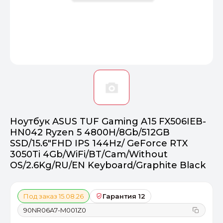
Оптимал
Идеальный 
От 20000 ₽
ПЕРЕЙТИ
Ноутбук ASUS TUF Gaming A15 FX506IEB-
HN042 Ryzen 5 4800H/8Gb/512GB
SSD/15.6"FHD IPS 144Hz/ GeForce RTX
3050Ti 4Gb/WiFi/BT/Cam/Without
OS/2.6Kg/RU/EN Keyboard/Graphite Black
Под заказ 15.08.26
Гарантия 12
90NR06A7-M001Z0