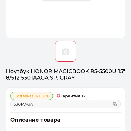
Оптимал
Идеальный 
От 20000 ₽
ПЕРЕЙТИ
Ноутбук HONOR MAGICBOOK R5-5500U 15"
8/512 5301AAGA SP. GRAY
Под заказ 14.08.26
Гарантия 12
5301AAGA
Описание товара