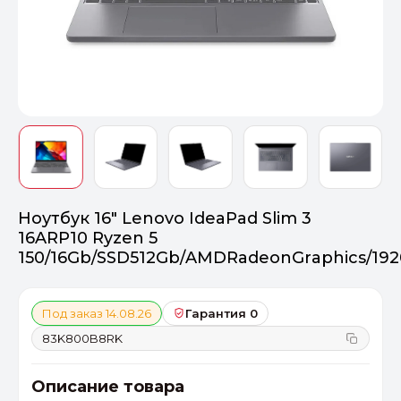
Оптимал
Идеальный 
От 20000 ₽
ПЕРЕЙТИ
Ноутбук 16" Lenovo IdeaPad Slim 3
16ARP10 Ryzen 5
150/16Gb/SSD512Gb/AMDRadeonGraphics/19
Под заказ 14.08.26
Гарантия 0
83K800B8RK
Описание товара