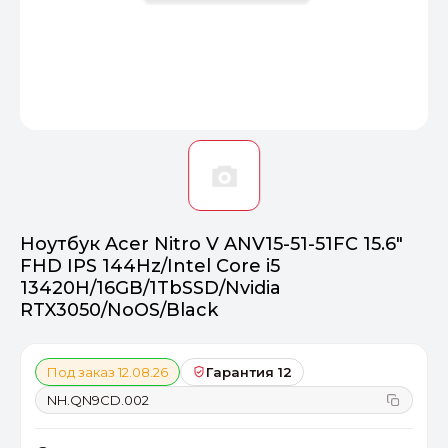
Оптимал
Идеальный 
От 20000 ₽
ПЕРЕЙТИ
Ноутбук Acer Nitro V ANV15-51-51FC 15.6"
FHD IPS 144Hz/Intel Core i5
13420H/16GB/1TbSSD/Nvidia
RTX3050/NoOS/Black
Под заказ 12.08.26
Гарантия 12
NH.QN9CD.002