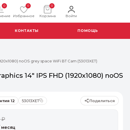
0
0
0
нение
Избранное
Корзина
Войти
КОНТАКТЫ
ПОМОЩЬ
1920x1080) noOS grey space WiFi BT Cam (53013XET)
aphics 14" IPS FHD (1920x1080) noOS
Поделиться
нтия 12
53013XET
 ₽
 месяц