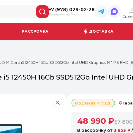
+7 (978) 029-02-28
Бесплатно по России
Срав
РАССРОЧКА
ДОСТАВКА
 14 Core i5 12450H 16Gb SSD512Gb Intel UHD Graphics 14" IPS FHD (
i5 12450H 16Gb SSD512Gb Intel UHD Gr
Под заказ 14.08.26
Гара
48 990 ₽
57 800
В рассрочку от
3 853 ₽
/