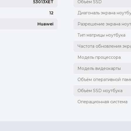
53013XET
Объём SSD
12
Диагональ экрана ноутб
Huawei
Разрешение экрана ноу
Тип матрицы ноутбука
Частота обновления экр
Модель процессора
Модель видеокарты
Объём оперативной памя
Объём SSD ноутбука
Операционная система