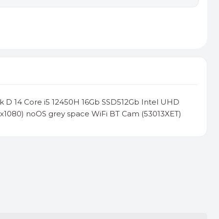
 D 14 Core i5 12450H 16Gb SSD512Gb Intel UHD
0x1080) noOS grey space WiFi BT Cam (53013XET)