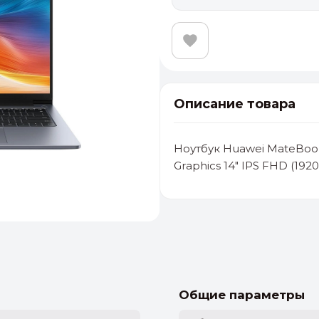
Описание товара
Ноутбук Huawei MateBook
Graphics 14" IPS FHD (192
альные
ый выбор
От 20000 ₽
И
Общие параметры