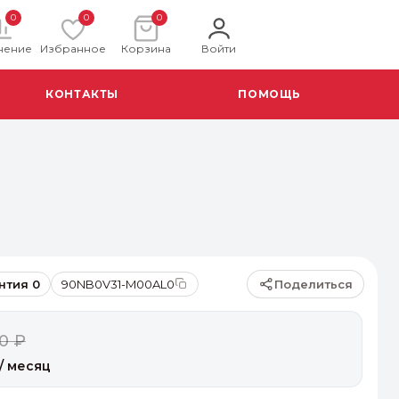
0
0
0
нение
Избранное
Корзина
Войти
КОНТАКТЫ
ПОМОЩЬ
Поделиться
нтия 0
90NB0V31-M00AL0
0 ₽
/ месяц