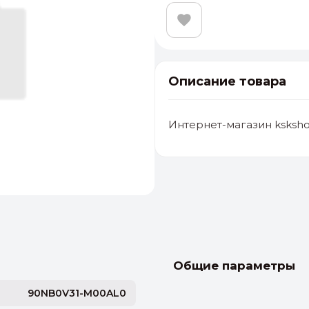
Описание товара
Интернет-магазин ksksho
альные
ый выбор
От 20000 ₽
И
Общие параметры
90NB0V31-M00AL0