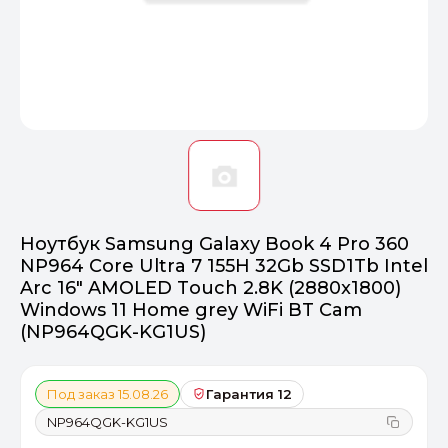
Оптимал
Идеальный 
От 20000 ₽
ПЕРЕЙТИ
Ноутбук Samsung Galaxy Book 4 Pro 360
NP964 Core Ultra 7 155H 32Gb SSD1Tb Intel
Arc 16" AMOLED Touch 2.8K (2880x1800)
Windows 11 Home grey WiFi BT Cam
(NP964QGK-KG1US)
Под заказ 15.08.26
Гарантия 12
NP964QGK-KG1US