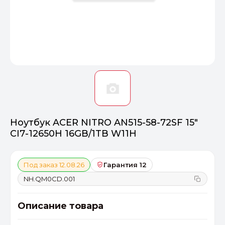
Оптимал
Идеальный 
От 20000 ₽
ПЕРЕЙТИ
Ноутбук ACER NITRO AN515-58-72SF 15"
CI7-12650H 16GB/1TB W11H
Под заказ 12.08.26
Гарантия 12
NH.QM0CD.001
Описание товара