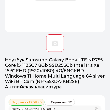
Оптимал
Идеальный 
От 20000 ₽
ПЕРЕЙТИ
Ноутбук Samsung Galaxy Book LTE NP755
Core i5 1135G7 8Gb SSD256Gb Intel Iris Xe
15.6" FHD (1920x1080) 4G/ENGKBD
Windows 11 Home Multi Language 64 silver
WiFi BT Cam (NP755XDA-KB2SE)
Английская клавиатура
Под заказ 13.08.26
Гарантия 12
NP755XDA-KB2SE ENGKBD