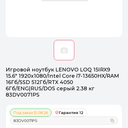
Оптимал
Идеальный 
От 20000 ₽
ПЕРЕЙТИ
Игровой ноутбук LENOVO LOQ 15IRX9
15.6" 1920x1080/Intel Core i7-13650HX/RAM
16Гб/SSD 512Гб/RTX 4050
6Гб/ENG|RUS/DOS серый 2.38 кг
83DV0071PS
Под заказ 12.08.26
Гарантия 12
83DV0071PS