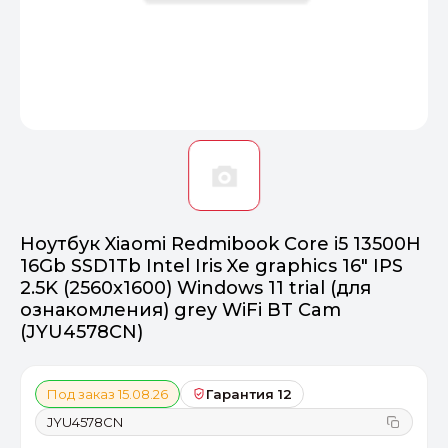
Оптимал
Идеальный 
От 20000 ₽
ПЕРЕЙТИ
Ноутбук Xiaomi Redmibook Core i5 13500H
16Gb SSD1Tb Intel Iris Xe graphics 16" IPS
2.5K (2560x1600) Windows 11 trial (для
ознакомления) grey WiFi BT Cam
(JYU4578CN)
Под заказ 15.08.26
Гарантия 12
JYU4578CN