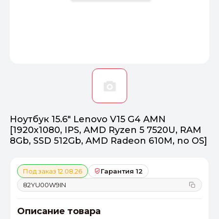
Оптимал
Идеальный 
От 20000 ₽
ПЕРЕЙТИ
Ноутбук 15.6" Lenovo V15 G4 AMN
[1920x1080, IPS, AMD Ryzen 5 7520U, RAM
8Gb, SSD 512Gb, AMD Radeon 610M, no OS]
Под заказ 12.08.26
Гарантия 12
82YU00W9IN
Описание товара