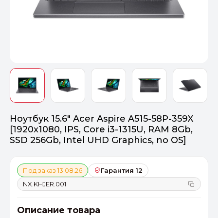
Оптимал
Идеальный 
От 20000 ₽
ПЕРЕЙТИ
Ноутбук 15.6" Acer Aspire A515-58P-359X
[1920x1080, IPS, Core i3-1315U, RAM 8Gb,
SSD 256Gb, Intel UHD Graphics, no OS]
Под заказ 13.08.26
Гарантия 12
NX.KHJER.001
Описание товара