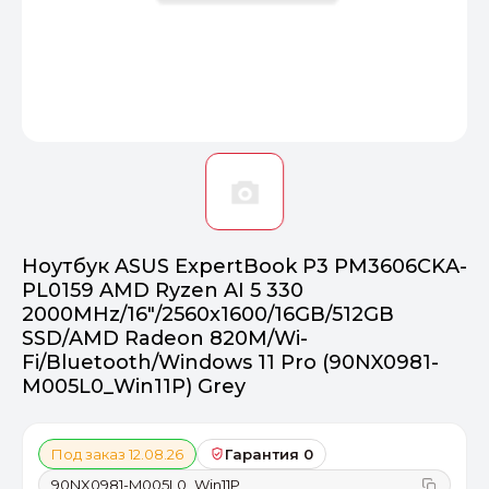
Оптимал
Идеальный 
От 20000 ₽
ПЕРЕЙТИ
Ноутбук ASUS ExpertBook P3 PM3606CKA-
PL0159 AMD Ryzen AI 5 330
2000MHz/16"/2560x1600/16GB/512GB
SSD/AMD Radeon 820M/Wi-
Fi/Bluetooth/Windows 11 Pro (90NX0981-
M005L0_Win11P) Grey
Под заказ 12.08.26
Гарантия 0
90NX0981-M005L0_Win11P