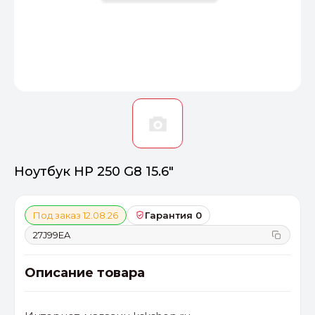
Оптимал
Идеальный 
От 20000 ₽
ПЕРЕЙТИ
Ноутбук HP 250 G8 15.6"
Под заказ 12.08.26
Гарантия 0
27J99EA
Описание товара