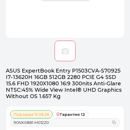
Оптимал
Идеальный 
От 20000 ₽
ПЕРЕЙТИ
ASUS ExpertBook Entry P1503CVA-S70925
I7-13620H 16GB 512GB 2280 PCIE G4 SSD
15.6 FHD 1920X1080 16:9 300nits Anti-Glare
NTSC:45% Wide View Intel® UHD Graphics
Without OS 1.657 Kg
Под заказ 13.08.26
Гарантия 12
90NX0881-M012Z0