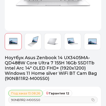
Оптимал
Идеальный 
От 20000 ₽
ПЕРЕЙТИ
Ноутбук Asus Zenbook 14 UX3405MA-
QD488W Core Ultra 7 155H 16Gb SSD1Tb
Intel Arc 14" OLED FHD+ (1920x1200)
Windows 11 Home silver WiFi BT Cam Bag
(90NB11R2-M00SS0)
Под заказ 13.08.26
Гарантия 12
90NB11R2-M00SS0