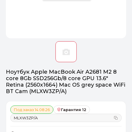
Оптимал
Идеальный 
От 20000 ₽
ПЕРЕЙТИ
Ноутбук Apple MacBook Air A2681 M2 8
core 8Gb SSD256Gb/8 core GPU 13.6"
Retina (2560x1664) Mac OS grey space WiFi
BT Cam (MLXW3ZP/A)
Под заказ 14.08.26
Гарантия 12
MLXW3ZP/A