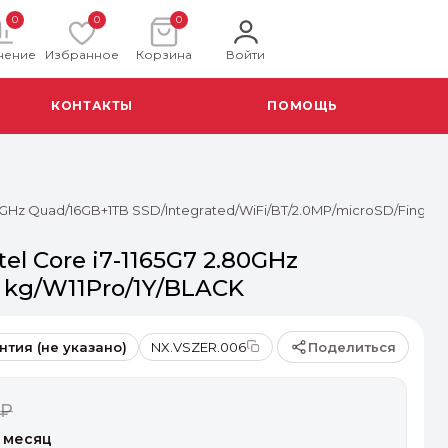
0
0
0
нение
Избранное
Корзина
Войти
КОНТАКТЫ
ПОМОЩЬ
80GHz Quad/16GB+1TB SSD/Integrated/WiFi/BT/2.0MP/microSD/Fingerpr
el Core i7-1165G7 2.80GHz
1 kg/W11Pro/1Y/BLACK
Поделиться
нтия (не указано)
NX.VSZER.006
 ₽
 месяц