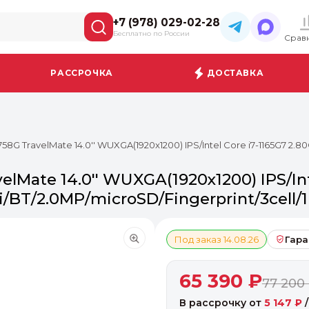
+7 (978) 029-02-28
Бесплатно по России
Срав
РАССРОЧКА
ДОСТАВКА
8G TravelMate 14.0'' WUXGA(1920x1200) IPS/Intel Core i7-1165G7 2.
lMate 14.0'' WUXGA(1920x1200) IPS/Int
/BT/2.0MP/microSD/Fingerprint/3cell/
Под заказ 14.08.26
Гара
65 390 ₽
77 200
В рассрочку от
5 147 ₽
/