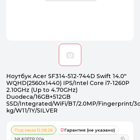
Оптимал
Идеальный 
От 20000 ₽
ПЕРЕЙТИ
Ноутбук Acer SF314-512-744D Swift 14.0''
WQHD(2560x1440) IPS/Intel Core i7-1260P
2.10GHz (Up to 4.70GHz)
Duodeca/16GB+512GB
SSD/Integrated/WiFi/BT/2.0MP/Fingerprint/3ce
kg/W11/1Y/SILVER
Под заказ 12.08.26
Гарантия (не указано)
NX.K0FER.004