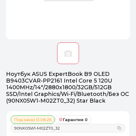
Оптимал
Идеальный 
От 20000 ₽
ПЕРЕЙТИ
Ноутбук ASUS ExpertBook B9 OLED
B9403CVAR-PP2161 Intel Core 5 120U
1400MHz/14"/2880x1800/32GB/512GB
SSD/Intel Graphics/Wi-Fi/Bluetooth/Без ОС
(90NX05W1-M02ZT0_32) Star Black
Под заказ 13.08.26
Гарантия 0
90NX05W1-M02ZT0_32