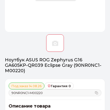
Оптимал
Идеальный 
От 20000 ₽
ПЕРЕЙТИ
Ноутбук ASUS ROG Zephyrus G16
GA605KP-QR039 Eclipse Gray (90NR0NC1-
M00220)
Под заказ 14.08.26
Гарантия 0
90NR0NC1-M00220
Описание товара