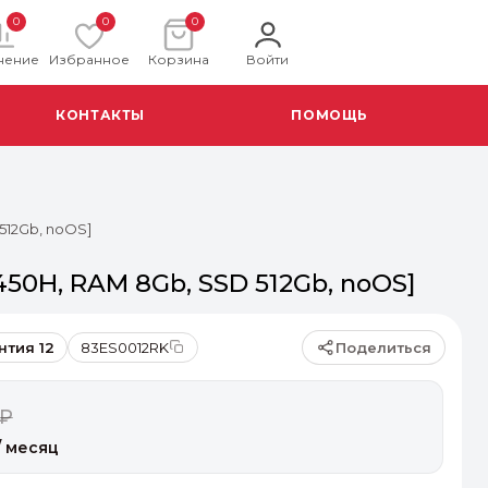
0
0
0
нение
Избранное
Корзина
Войти
КОНТАКТЫ
ПОМОЩЬ
 512Gb, noOS]
2450H, RAM 8Gb, SSD 512Gb, noOS]
Поделиться
нтия 12
83ES0012RK
 ₽
/ месяц