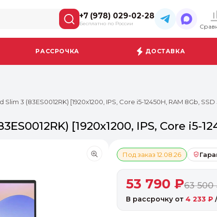
+7 (978) 029-02-28
Бесплатно по России
Срав
РАССРОЧКА
ДОСТАВКА
 Slim 3 (83ES0012RK) [1920x1200, IPS, Core i5-12450H, RAM 8Gb, SSD
83ES0012RK) [1920x1200, IPS, Core i5-1
Под заказ 12.08.26
Гара
53 790 ₽
63 500
В рассрочку от
4 233 ₽