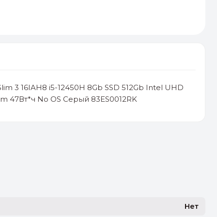
lim 3 16IAH8 i5-12450H 8Gb SSD 512Gb Intel UHD
am 47Вт*ч No OS Серый 83ES0012RK
Нет