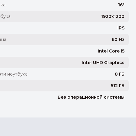
ука
16"
тбука
1920x1200
IPS
ана
60 Hz
Intel Core i5
Intel UHD Graphics
ти ноутбука
8 ГБ
512 ГБ
Без операционной системы