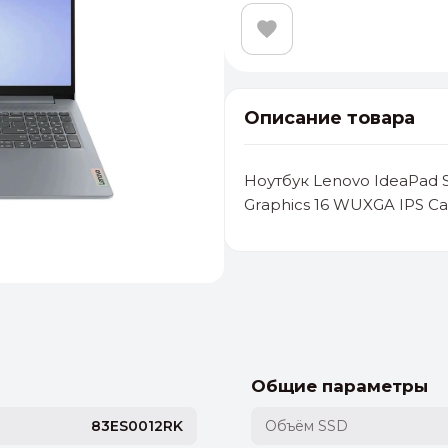
Описание товара
Ноутбук Lenovo IdeaPad S
Graphics 16 WUXGA IPS C
альные
ый выбор
От 20000 ₽
И
Общие параметры
83ES0012RK
Объём SSD