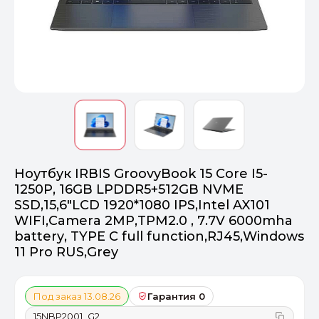
Оптимал
Идеальный 
От 20000 ₽
ПЕРЕЙТИ
Ноутбук IRBIS GroovyBook 15 Core I5-
1250P, 16GB LPDDR5+512GB NVME
SSD,15,6"LCD 1920*1080 IPS,Intel AX101
WIFI,Camera 2MP,TPM2.0 , 7.7V 6000mha
battery, TYPE C full function,RJ45,Windows
11 Pro RUS,Grey
Под заказ 13.08.26
Гарантия 0
15NBP2001_G2