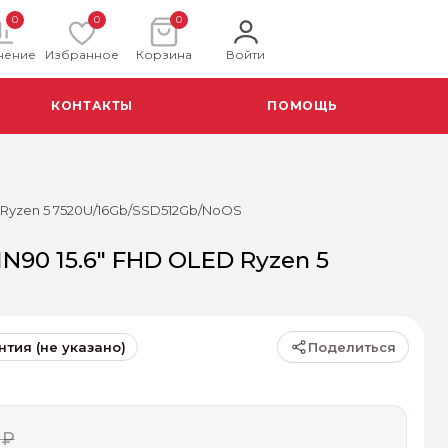
0
0
0
нение
Избранное
Корзина
Войти
КОНТАКТЫ
ПОМОЩЬ
 Ryzen 5 7520U/16Gb/SSD512Gb/NoOS
N90 15.6" FHD OLED Ryzen 5
Поделиться
нтия (не указано)
 ₽