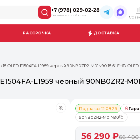
+7 (978) 029-02-28
Бесплатно по России
Срав
РАССРОЧКА
ДОСТАВКА
 15 OLED E1504FA-L1959 черный 90NB0ZR2-M01N90 15.6" FHD OLED
 E1504FA-L1959 черный 90NB0ZR2-M01
Под заказ 12.08.26
Гара
90NB0ZR2-M01N90
56 290 ₽
66 400