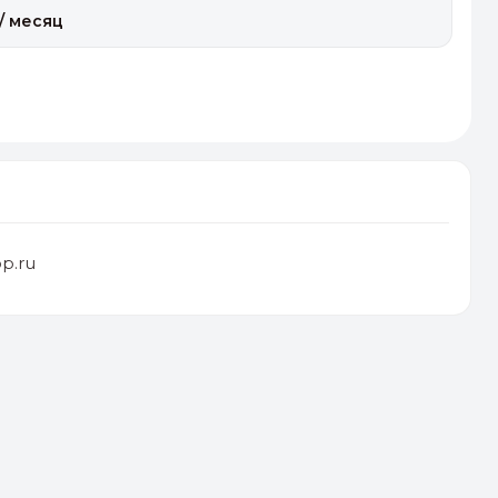
/ месяц
p.ru