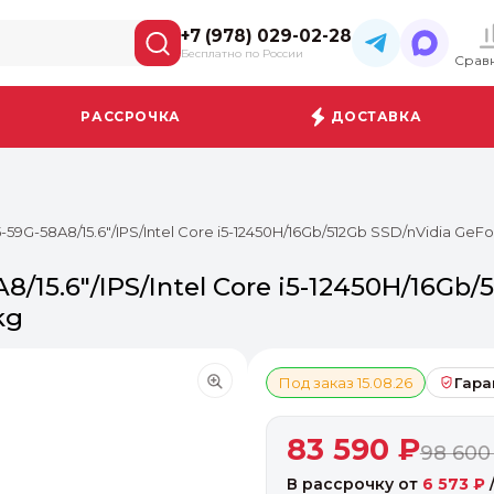
+7 (978) 029-02-28
Бесплатно по России
Срав
РАССРОЧКА
ДОСТАВКА
5-59G-58A8/15.6"/IPS/Intel Core i5-12450H/16Gb/512Gb SSD/nVidia G
8/15.6"/IPS/Intel Core i5-12450H/16Gb
kg
Под заказ 15.08.26
Гара
83 590 ₽
98 600
В рассрочку от
6 573 ₽