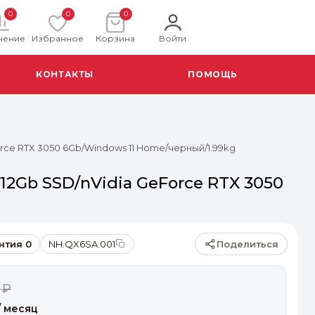
0
0
0
нение
Избранное
Корзина
Войти
КОНТАКТЫ
ПОМОЩЬ
eForce RTX 3050 6Gb/Windows 11 Home/черный/1.99kg
/512Gb SSD/nVidia GeForce RTX 3050
Поделиться
нтия 0
NH.QX6SA.001
 ₽
/ месяц