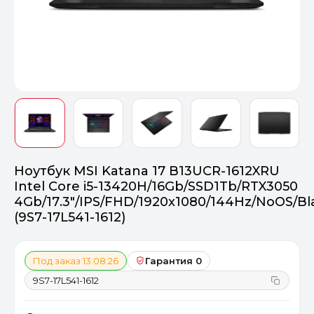
Оптимал
Идеальный 
От 20000 ₽
ПЕРЕЙТИ
Ноутбук MSI Katana 17 B13UCR-1612XRU
Intel Core i5-13420H/16Gb/SSD1Tb/RTX3050
4Gb/17.3"/IPS/FHD/1920x1080/144Hz/NoOS/Bl
(9S7-17L541-1612)
Под заказ 13.08.26
Гарантия 0
9S7-17L541-1612