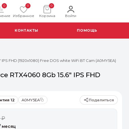
0
0
0
нение
Избранное
Корзина
Войти
КОНТАКТЫ
ПОМОЩЬ
" IPS FHD (1920x1080) Free DOS white WiFi BT Cam (A0MY5EA)
rce RTX4060 8Gb 15.6" IPS FHD
Поделиться
нтия 12
A0MY5EA
 ₽
/ месяц