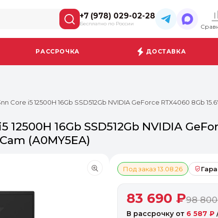
+7 (978) 029-02-28
Бесплатно по России
Срав
РАССРОЧКА
ДОСТАВКА
33nn Core i5 12500H 16Gb SSD512Gb NVIDIA GeForce RTX4060 8Gb 15.6
 i5 12500H 16Gb SSD512Gb NVIDIA GeFo
T Cam (A0MY5EA)
Под заказ 13.08.26
Гара
83 690 ₽
98 800
В рассрочку от
6 587 ₽