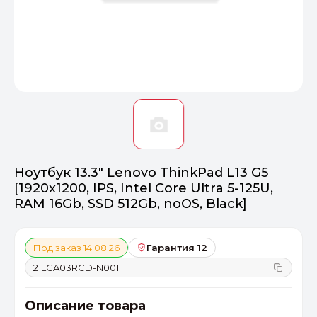
Оптимал
Идеальный 
От 20000 ₽
ПЕРЕЙТИ
Ноутбук 13.3" Lenovo ThinkPad L13 G5
[1920x1200, IPS, Intel Core Ultra 5-125U,
RAM 16Gb, SSD 512Gb, noOS, Black]
Под заказ 14.08.26
Гарантия 12
21LCA03RCD-N001
Описание товара