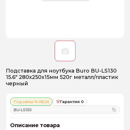
Оптимал
Идеальный 
От 20000 ₽
ПЕРЕЙТИ
Подставка для ноутбука Buro BU-LS130
15.6" 280x250x15мм 520г металл/пластик
черный
Под заказ 14.08.26
Гарантия 0
BU-LS130
Описание товара