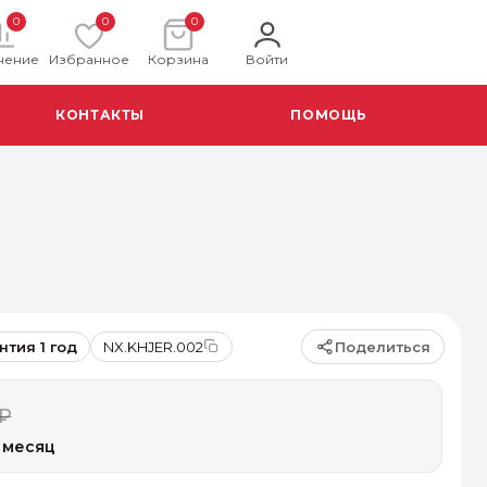
0
0
0
нение
Избранное
Корзина
Войти
КОНТАКТЫ
ПОМОЩЬ
Поделиться
нтия 1 год
NX.KHJER.002
 ₽
 месяц