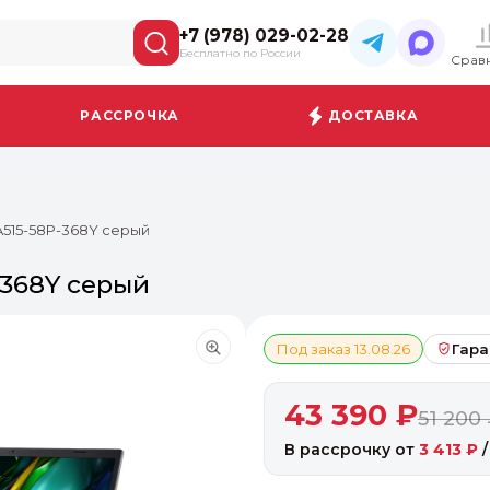
+7 (978) 029-02-28
Бесплатно по России
Срав
РАССРОЧКА
ДОСТАВКА
 A515-58P-368Y серый
-368Y серый
Под заказ 13.08.26
Гара
43 390 ₽
51 200
В рассрочку от
3 413 ₽
/