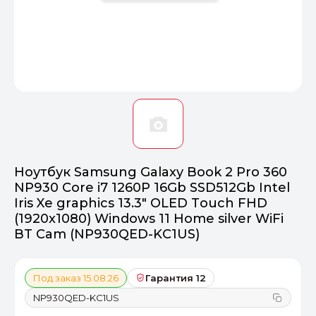
Оптимал
Идеальный 
От 20000 ₽
ПЕРЕЙТИ
Ноутбук Samsung Galaxy Book 2 Pro 360
NP930 Core i7 1260P 16Gb SSD512Gb Intel
Iris Xe graphics 13.3" OLED Touch FHD
(1920x1080) Windows 11 Home silver WiFi
BT Cam (NP930QED-KC1US)
Под заказ 15.08.26
Гарантия 12
NP930QED-KC1US