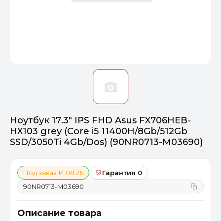
Оптимал
Идеальный 
От 20000 ₽
ПЕРЕЙТИ
Ноутбук 17.3" IPS FHD Asus FX706HEB-
HX103 grey (Core i5 11400H/8Gb/512Gb
SSD/3050Ti 4Gb/Dos) (90NR0713-M03690)
Под заказ 14.08.26
Гарантия 0
90NR0713-M03690
Описание товара